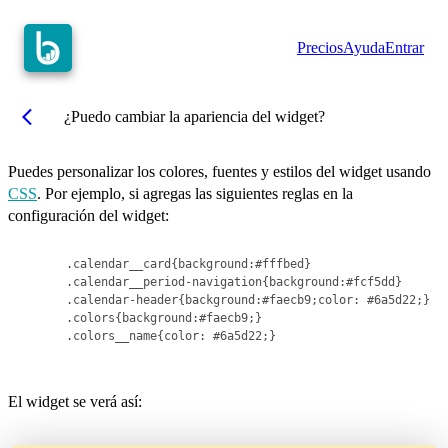
Precios
Ayuda
Entrar
arrow_back_ios
¿Puedo cambiar la apariencia del widget?
Puedes personalizar los colores, fuentes y estilos del widget usando
CSS
. Por ejemplo, si agregas las siguientes reglas en la
configuración del widget:
      .calendar__card{background:#fffbed}

      .calendar__period-navigation{background:#fcf5dd}

      .calendar-header{background:#faecb9;color: #6a5d22;}

      .colors{background:#faecb9;}

      .colors__name{color: #6a5d22;}

El widget se verá así: