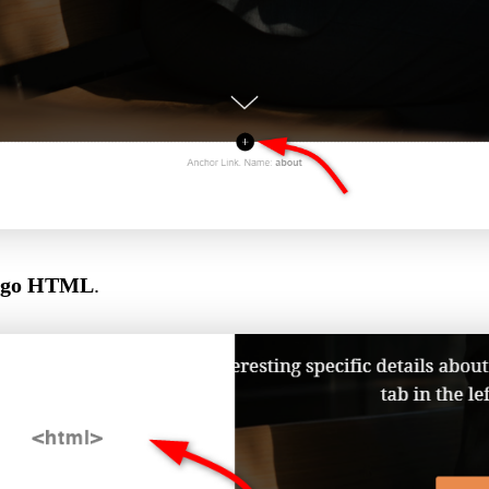
digo HTML
.