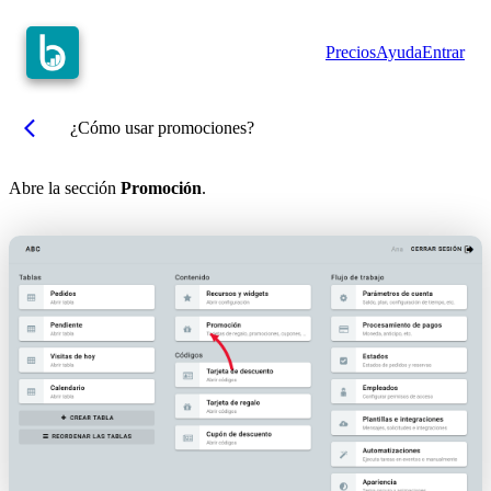
Precios
Ayuda
Entrar
arrow_back_ios
¿Cómo usar promociones?
Abre la sección
Promoción
.