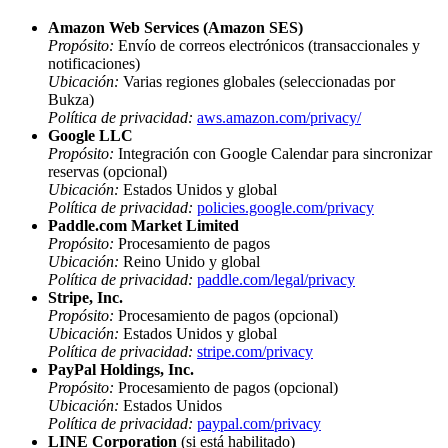
Amazon Web Services (Amazon SES)
Propósito:
Envío de correos electrónicos (transaccionales y
notificaciones)
Ubicación:
Varias regiones globales (seleccionadas por
Bukza)
Política de privacidad:
aws.amazon.com/privacy/
Google LLC
Propósito:
Integración con Google Calendar para sincronizar
reservas (opcional)
Ubicación:
Estados Unidos y global
Política de privacidad:
policies.google.com/privacy
Paddle.com Market Limited
Propósito:
Procesamiento de pagos
Ubicación:
Reino Unido y global
Política de privacidad:
paddle.com/legal/privacy
Stripe, Inc.
Propósito:
Procesamiento de pagos (opcional)
Ubicación:
Estados Unidos y global
Política de privacidad:
stripe.com/privacy
PayPal Holdings, Inc.
Propósito:
Procesamiento de pagos (opcional)
Ubicación:
Estados Unidos
Política de privacidad:
paypal.com/privacy
LINE Corporation
(si está habilitado)